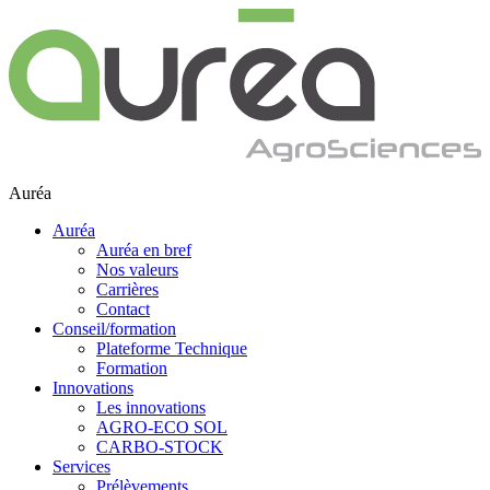
Auréa
Auréa
Auréa en bref
Nos valeurs
Carrières
Contact
Conseil/formation
Plateforme Technique
Formation
Innovations
Les innovations
AGRO-ECO SOL
CARBO-STOCK
Services
Prélèvements